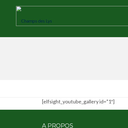
Skip
to
content
[elfsight_youtube_gallery id=”1″]
A PROPOS