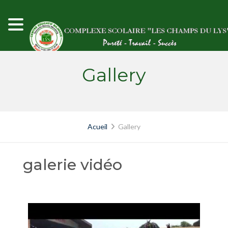
Skip
to
content
Gallery
Acueil
Gallery
galerie vidéo