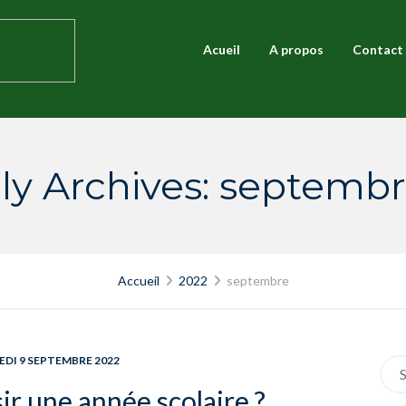
Acueil
A propos
Contact
y Archives: septemb
Accueil
2022
septembre
DI 9 SEPTEMBRE 2022
Sea
for:
r une année scolaire ?