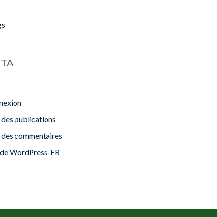
gs
TA
nexion
 des publications
x des commentaires
e de WordPress-FR