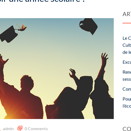
AR
Le C
Cult
de l
Excu
Renc
ses
Comm
Pour
l’éc
CO
admin
0 Comments