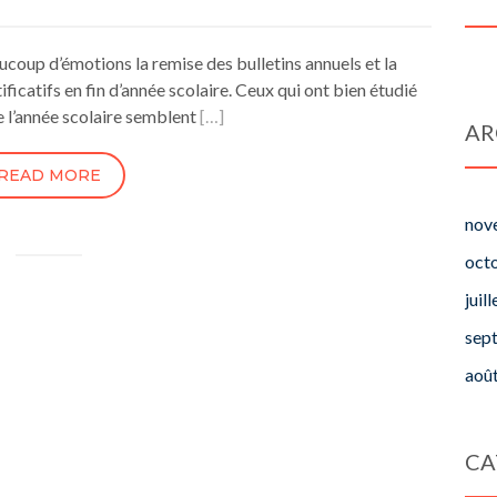
coup d’émotions la remise des bulletins annuels et la
icatifs en fin d’année scolaire. Ceux qui ont bien étudié
e l’année scolaire semblent
[…]
AR
READ MORE
nov
oct
juil
sep
aoû
CA