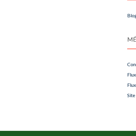
Blo
MÉ
Con
Flux
Flu
Sit