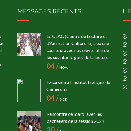
MESSAGES RÉCENTS
LI
à
Le CLAC (Centre de Lecture et
ui
d’Animation Culturelle) a eu une
l
causerie avec nos élèves afin de
les susciter le goût de la lecture.
e
04 /
NOV.
Excursion à l’Institut Français du
Cameroun
04 /
OCT.
Rencontre ce mardi avec les
bacheliers de la session 2024
30 /